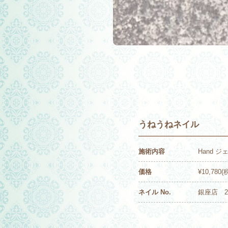
うねうねネイル
施術内容
Hand 
価格
¥10,780(
ネイル No.
銀座店 21-