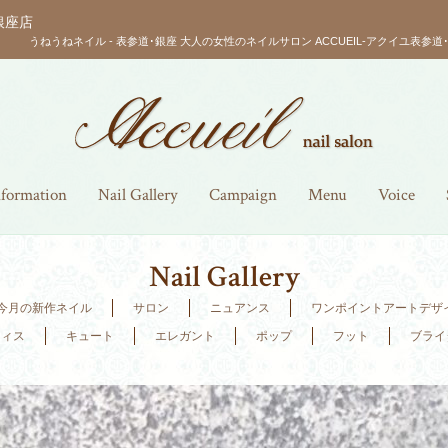
銀座店
うねうねネイル - 表参道･銀座 大人の女性のネイルサロン ACCUEIL-アクイユ表参道
nformation
Nail Gallery
Campaign
Menu
Voice
Nail Gallery
今月の新作ネイル
サロン
ニュアンス
ワンポイントアートデザ
フィス
キュート
エレガント
ポップ
フット
ブライ