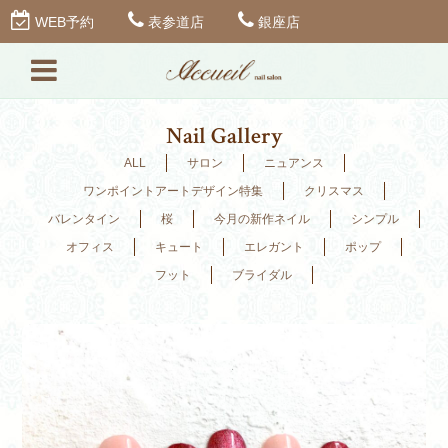
WEB予約
表参道店
銀座店
Nail Gallery
ALL
サロン
ニュアンス
ワンポイントアートデザイン特集
クリスマス
バレンタイン
桜
今月の新作ネイル
シンプル
オフィス
キュート
エレガント
ポップ
フット
ブライダル