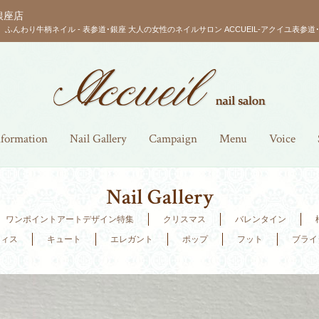
銀座店
ふんわり牛柄ネイル - 表参道･銀座 大人の女性のネイルサロン ACCUEIL-アクイユ表参道･
nformation
Nail Gallery
Campaign
Menu
Voice
Nail Gallery
ワンポイントアートデザイン特集
クリスマス
バレンタイン
フィス
キュート
エレガント
ポップ
フット
ブライ