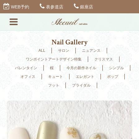
WEB予約
表参道店
銀座店
Nail Gallery
ALL
サロン
ニュアンス
ワンポイントアートデザイン特集
クリスマス
バレンタイン
桜
今月の新作ネイル
シンプル
オフィス
キュート
エレガント
ポップ
フット
ブライダル