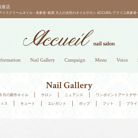
銀座店
アイスクリームネイル - 表参道･銀座 大人の女性のネイルサロン ACCUEIL-アクイユ表参道･
nformation
Nail Gallery
Campaign
Menu
Voice
Nail Gallery
今月の新作ネイル
サロン
ニュアンス
ワンポイントアートデザ
フィス
キュート
エレガント
ポップ
フット
ブライ