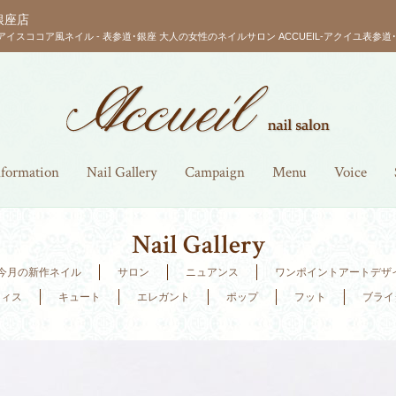
銀座店
アイスココア風ネイル - 表参道･銀座 大人の女性のネイルサロン ACCUEIL-アクイユ表参道･
nformation
Nail Gallery
Campaign
Menu
Voice
Nail Gallery
今月の新作ネイル
サロン
ニュアンス
ワンポイントアートデザ
フィス
キュート
エレガント
ポップ
フット
ブライ