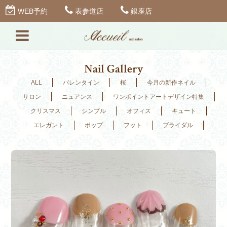
WEB予約
表参道店
銀座店
Nail Gallery
ALL
バレンタイン
桜
今月の新作ネイル
サロン
ニュアンス
ワンポイントアートデザイン特集
クリスマス
シンプル
オフィス
キュート
エレガント
ポップ
フット
ブライダル