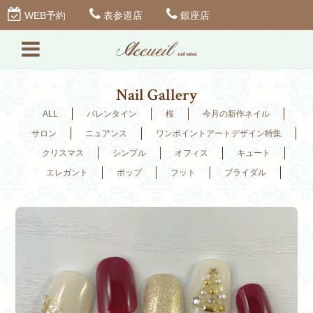
WEB予約
表参道店
銀座店
Nail Gallery
ALL
バレンタイン
桜
今月の新作ネイル
サロン
ニュアンス
ワンポイントアートデザイン特集
クリスマス
シンプル
オフィス
キュート
エレガント
ポップ
フット
ブライダル