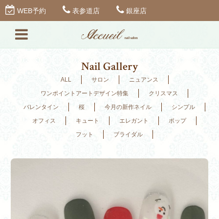
WEB予約
表参道店
銀座店
Nail Gallery
ALL
サロン
ニュアンス
ワンポイントアートデザイン特集
クリスマス
バレンタイン
桜
今月の新作ネイル
シンプル
オフィス
キュート
エレガント
ポップ
フット
ブライダル