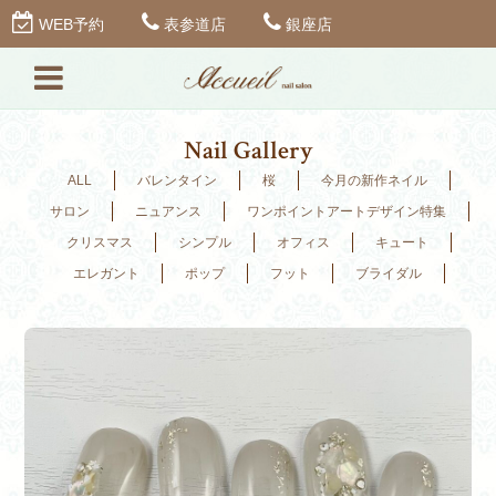
WEB予約
表参道店
銀座店
Nail Gallery
ALL
バレンタイン
桜
今月の新作ネイル
サロン
ニュアンス
ワンポイントアートデザイン特集
クリスマス
シンプル
オフィス
キュート
エレガント
ポップ
フット
ブライダル