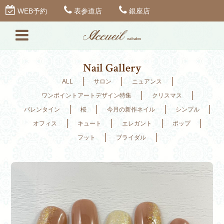
WEB予約
表参道店
銀座店
Nail Gallery
ALL
サロン
ニュアンス
ワンポイントアートデザイン特集
クリスマス
バレンタイン
桜
今月の新作ネイル
シンプル
オフィス
キュート
エレガント
ポップ
フット
ブライダル