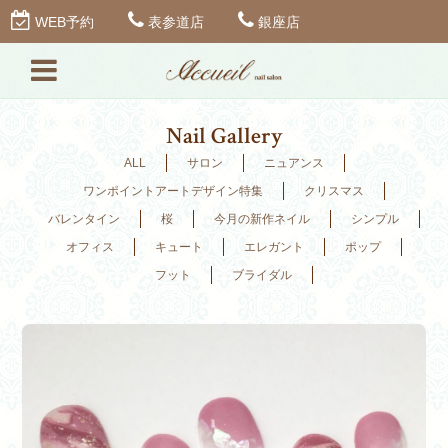
WEB予約
表参道店
銀座店
Nail Gallery
ALL
サロン
ニュアンス
ワンポイントアートデザイン特集
クリスマス
バレンタイン
桜
今月の新作ネイル
シンプル
オフィス
キュート
エレガント
ポップ
フット
ブライダル