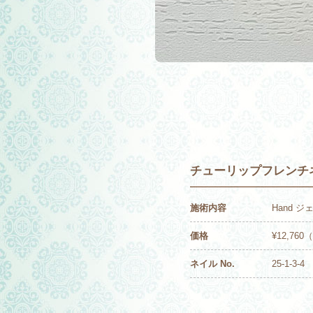
チューリップフレンチ
施術内容
Hand 
価格
¥12,76
ネイル No.
25-1-3-4