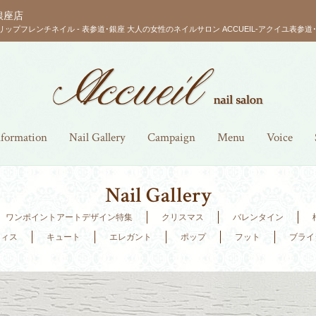
銀座店
リップフレンチネイル - 表参道･銀座 大人の女性のネイルサロン ACCUEIL-アクイユ表参道･
nformation
Nail Gallery
Campaign
Menu
Voice
Nail Gallery
ワンポイントアートデザイン特集
クリスマス
バレンタイン
フィス
キュート
エレガント
ポップ
フット
ブライ