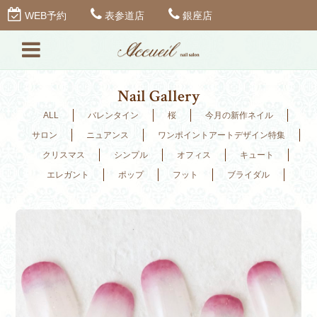
WEB予約
表参道店
銀座店
Nail Gallery
ALL
バレンタイン
桜
今月の新作ネイル
サロン
ニュアンス
ワンポイントアートデザイン特集
クリスマス
シンプル
オフィス
キュート
エレガント
ポップ
フット
ブライダル