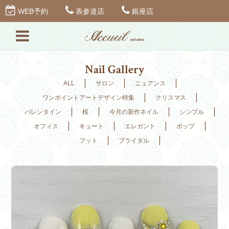
WEB予約
表参道店
銀座店
Nail Gallery
ALL
サロン
ニュアンス
ワンポイントアートデザイン特集
クリスマス
バレンタイン
桜
今月の新作ネイル
シンプル
オフィス
キュート
エレガント
ポップ
フット
ブライダル