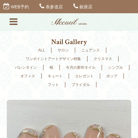
WEB予約
表参道店
銀座店
Nail Gallery
ALL
サロン
ニュアンス
ワンポイントアートデザイン特集
クリスマス
バレンタイン
桜
今月の新作ネイル
シンプル
オフィス
キュート
エレガント
ポップ
フット
ブライダル