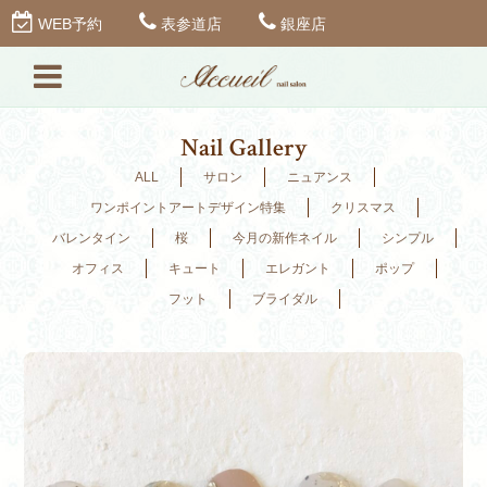
WEB予約
表参道店
銀座店
Nail Gallery
ALL
サロン
ニュアンス
ワンポイントアートデザイン特集
クリスマス
バレンタイン
桜
今月の新作ネイル
シンプル
オフィス
キュート
エレガント
ポップ
フット
ブライダル