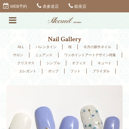
WEB予約
表参道店
銀座店
Nail Gallery
ALL
バレンタイン
桜
今月の新作ネイル
サロン
ニュアンス
ワンポイントアートデザイン特集
クリスマス
シンプル
オフィス
キュート
エレガント
ポップ
フット
ブライダル