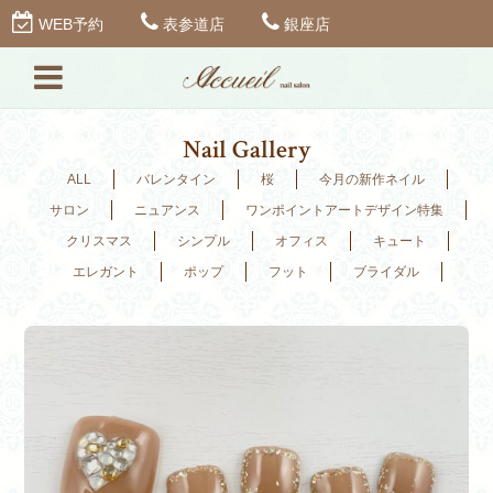
WEB予約
表参道店
銀座店
Nail Gallery
ALL
バレンタイン
桜
今月の新作ネイル
サロン
ニュアンス
ワンポイントアートデザイン特集
クリスマス
シンプル
オフィス
キュート
エレガント
ポップ
フット
ブライダル