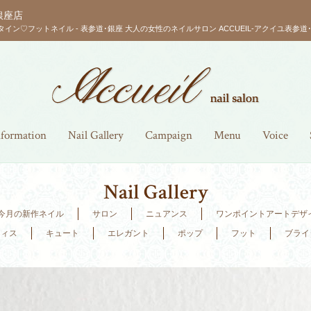
銀座店
タイン♡フットネイル - 表参道･銀座 大人の女性のネイルサロン ACCUEIL-アクイユ表参道･
nformation
Nail Gallery
Campaign
Menu
Voice
Nail Gallery
今月の新作ネイル
サロン
ニュアンス
ワンポイントアートデザ
フィス
キュート
エレガント
ポップ
フット
ブライ