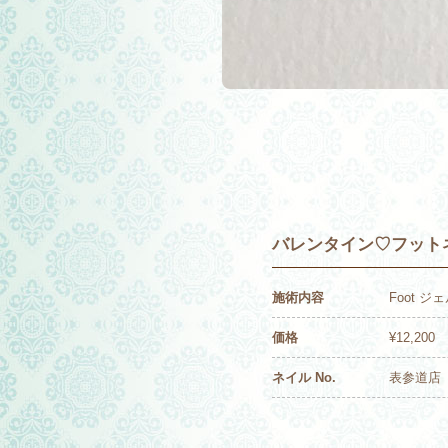
バレンタイン♡フット
施術内容
Foot ジ
価格
¥12,200
ネイル No.
表参道店 2