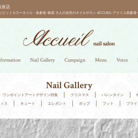
銀座店
ビビットカラーネイル - 表参道･銀座 大人の女性のネイルサロン ACCUEIL-アクイユ表参道･
nformation
Nail Gallery
Campaign
Menu
Voice
Nail Gallery
ワンポイントアートデザイン特集
クリスマス
バレンタイン
フィス
キュート
エレガント
ポップ
フット
ブライ