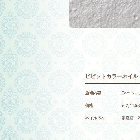
ビビットカラーネイル
施術内容
Foot ジ
価格
¥12,430(
ネイル No.
銀座店 21-