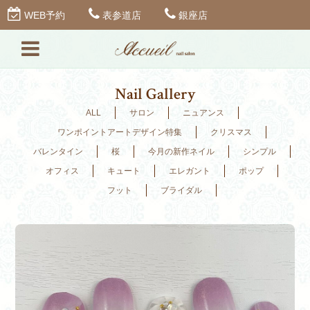
WEB予約
表参道店
銀座店
Nail Gallery
ALL
サロン
ニュアンス
ワンポイントアートデザイン特集
クリスマス
バレンタイン
桜
今月の新作ネイル
シンプル
オフィス
キュート
エレガント
ポップ
フット
ブライダル