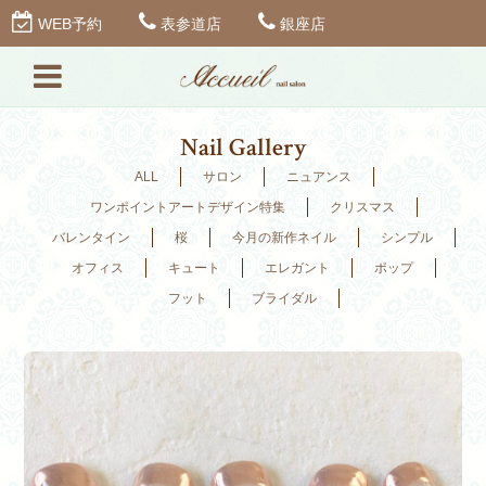
WEB予約
表参道店
銀座店
Nail Gallery
ALL
サロン
ニュアンス
ワンポイントアートデザイン特集
クリスマス
バレンタイン
桜
今月の新作ネイル
シンプル
オフィス
キュート
エレガント
ポップ
フット
ブライダル