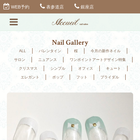
WEB予約
表参道店
銀座店
Nail Gallery
ALL
バレンタイン
桜
今月の新作ネイル
サロン
ニュアンス
ワンポイントアートデザイン特集
クリスマス
シンプル
オフィス
キュート
エレガント
ポップ
フット
ブライダル