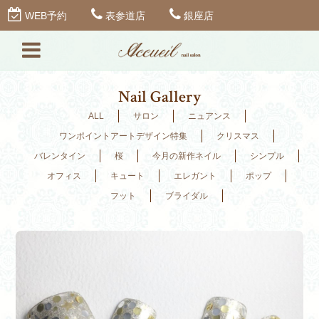
WEB予約
表参道店
銀座店
Nail Gallery
ALL
サロン
ニュアンス
ワンポイントアートデザイン特集
クリスマス
バレンタイン
桜
今月の新作ネイル
シンプル
オフィス
キュート
エレガント
ポップ
フット
ブライダル