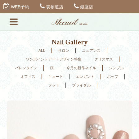
WEB予約
表参道店
銀座店
Nail Gallery
ALL
サロン
ニュアンス
ワンポイントアートデザイン特集
クリスマス
バレンタイン
桜
今月の新作ネイル
シンプル
オフィス
キュート
エレガント
ポップ
フット
ブライダル