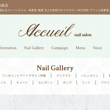
銀座店
流れるストーンネイル - 表参道･銀座 大人の女性のネイルサロン ACCUEIL-アクイユ表参道･
nformation
Nail Gallery
Campaign
Menu
Voice
Nail Gallery
ワンポイントアートデザイン特集
クリスマス
バレンタイン
フィス
キュート
エレガント
ポップ
フット
ブライ