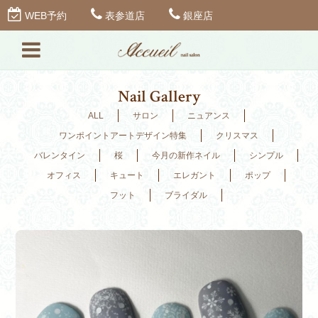
WEB予約
表参道店
銀座店
Nail Gallery
ALL
サロン
ニュアンス
ワンポイントアートデザイン特集
クリスマス
バレンタイン
桜
今月の新作ネイル
シンプル
オフィス
キュート
エレガント
ポップ
フット
ブライダル