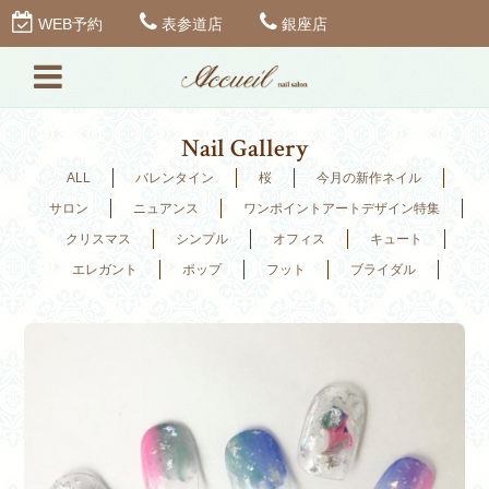
WEB予約
表参道店
銀座店
Nail Gallery
ALL
バレンタイン
桜
今月の新作ネイル
サロン
ニュアンス
ワンポイントアートデザイン特集
クリスマス
シンプル
オフィス
キュート
エレガント
ポップ
フット
ブライダル