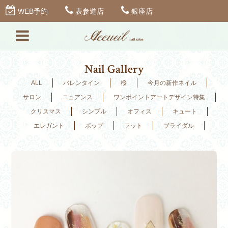
WEB予約
表参道店
銀座店
Nail Gallery
ALL
バレンタイン
桜
今月の新作ネイル
サロン
ニュアンス
ワンポイントアートデザイン特集
クリスマス
シンプル
オフィス
キュート
エレガント
ポップ
フット
ブライダル