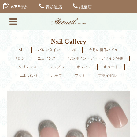
WEB予約
表参道店
銀座店
Nail Gallery
ALL
バレンタイン
桜
今月の新作ネイル
サロン
ニュアンス
ワンポイントアートデザイン特集
クリスマス
シンプル
オフィス
キュート
エレガント
ポップ
フット
ブライダル