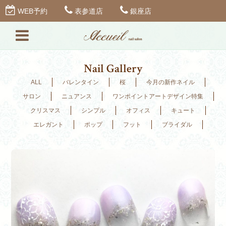
WEB予約
表参道店
銀座店
Nail Gallery
ALL
バレンタイン
桜
今月の新作ネイル
サロン
ニュアンス
ワンポイントアートデザイン特集
クリスマス
シンプル
オフィス
キュート
エレガント
ポップ
フット
ブライダル