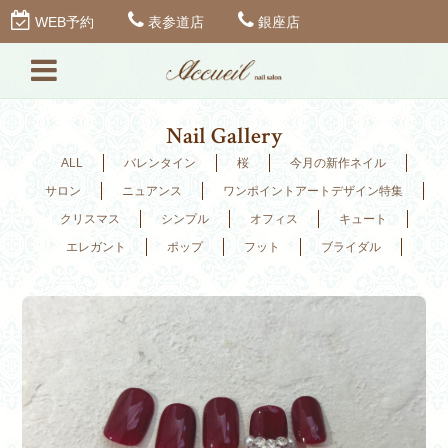
WEB予約
表参道店
銀座店
Nail Gallery
ALL
バレンタイン
桜
今月の新作ネイル
サロン
ニュアンス
ワンポイントアートデザイン特集
クリスマス
シンプル
オフィス
キュート
エレガント
ポップ
フット
ブライダル