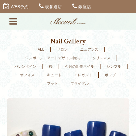
WEB予約
表参道店
銀座店
Nail Gallery
ALL
サロン
ニュアンス
ワンポイントアートデザイン特集
クリスマス
バレンタイン
桜
今月の新作ネイル
シンプル
オフィス
キュート
エレガント
ポップ
フット
ブライダル