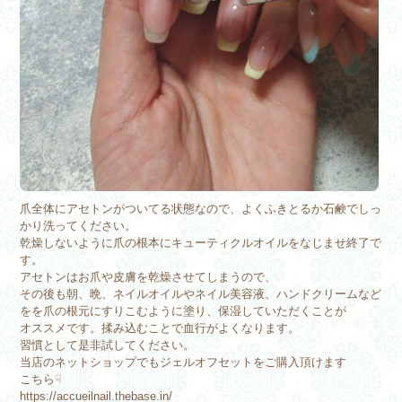
爪全体にアセトンがついてる状態なので、
よくふきとるか石鹸でしっ
かり洗ってください。
乾燥しないように爪の根本にキューティクルオイルをなじませ終了で
す。
アセトンはお爪や皮膚を乾燥させてしまうので、
その後も朝、晩、ネイルオイルやネイル美容液、ハンドクリームなど
をを爪の根元にすりこむように塗り、保湿していただくことが
オススメです。揉み込むことで血行がよくなります。
習慣として是非試してください。
当店の
ネットショップ
でもジェルオフセットをご購入頂けます
こちら☟
https://accueilnail.thebase.
in/