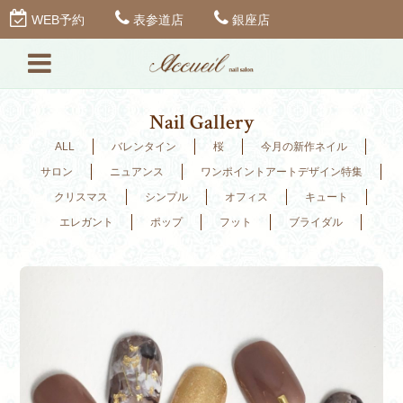
WEB予約
表参道店
銀座店
Nail Gallery
ALL
バレンタイン
桜
今月の新作ネイル
サロン
ニュアンス
ワンポイントアートデザイン特集
クリスマス
シンプル
オフィス
キュート
エレガント
ポップ
フット
ブライダル