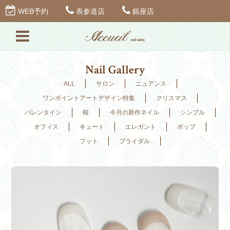
WEB予約
表参道店
銀座店
Nail Gallery
ALL
サロン
ニュアンス
ワンポイントアートデザイン特集
クリスマス
バレンタイン
桜
今月の新作ネイル
シンプル
オフィス
キュート
エレガント
ポップ
フット
ブライダル